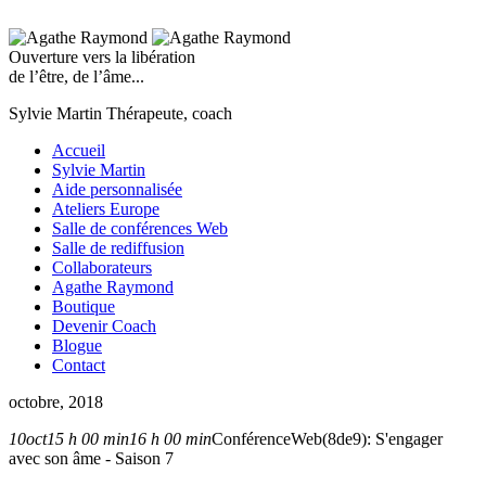
Ouverture vers la libération
de l’être, de l’âme...
Sylvie Martin
Thérapeute, coach
Accueil
Sylvie Martin
Aide personnalisée
Ateliers Europe
Salle de conférences Web
Salle de rediffusion
Collaborateurs
Agathe Raymond
Boutique
Devenir Coach
Blogue
Contact
octobre, 2018
10
oct
15 h 00 min
16 h 00 min
ConférenceWeb(8de9): S'engager
avec son âme - Saison 7