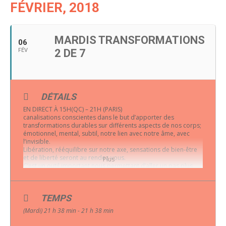
FÉVRIER, 2018
MARDIS TRANSFORMATIONS
06
FÉV
2 DE 7
DÉTAILS
EN DIRECT À 15H(QC) – 21H (PARIS)
canalisations conscientes dans le but d’apporter des
transformations durables sur différents aspects de nos corps;
émotionnel, mental, subtil, notre lien avec notre âme, avec
l’invisible.
Libération, rééquilibre sur notre axe, sensations de bien-être
et de liberté seront au rendez-vous.
Plus
C’est un outil important nous permettant d’aller un pas plus
loin dans notre remonter évolutive et lumineuse.
Sept (7) Rencontres de Transformations
Calendrier: (aux 2 semaines)
TEMPS
06/02 TRANSFORMER SENSATIONS, PENSÉES DE
COMPÉTITION – COMPARAISON
(Mardi) 21 h 38 min - 21 h 38 min