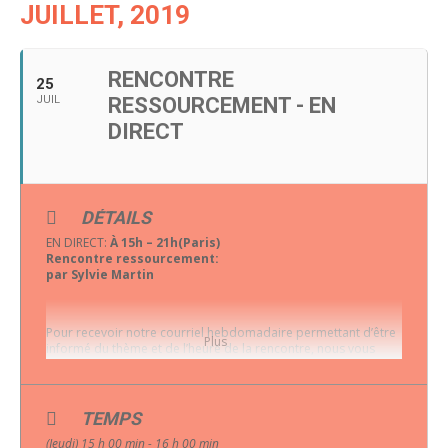
JUILLET, 2019
RENCONTRE
25
JUIL
RESSOURCEMENT - EN
DIRECT
DÉTAILS
EN DIRECT:
À 15h – 21h(Paris)
Rencontre ressourcement:
par Sylvie Martin
Pour recevoir notre courriel hebdomadaire permettant d’être
Plus
informé du thème et de l’heure de la rencontre, nous vous
invitons à compléter ce formulaire:
RESTONS EN COMMUNICATION PAR
TEMPS
L’INFOLETTRE
(Jeudi) 15 h 00 min - 16 h 00 min