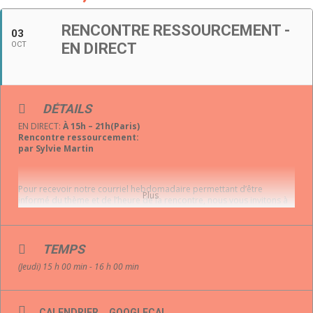
RENCONTRE RESSOURCEMENT -
03
OCT
EN DIRECT
DÉTAILS
EN DIRECT:
À 15h – 21h(Paris)
Rencontre ressourcement:
par Sylvie Martin
Pour recevoir notre courriel hebdomadaire permettant d’être
Plus
informé du thème et de l’heure de la rencontre, nous vous invitons à
compléter ce formulaire:
RESTONS EN COMMUNICATION PAR
TEMPS
L’INFOLETTRE
(Jeudi) 15 h 00 min - 16 h 00 min
Votre courriel
*
CALENDRIER
GOOGLECAL