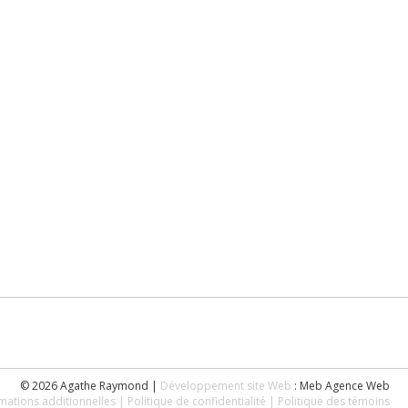
© 2026 Agathe Raymond |
Développement site Web
: Meb Agence Web
mations additionnelles
| Politique de confidentialité
| Politique des témoins