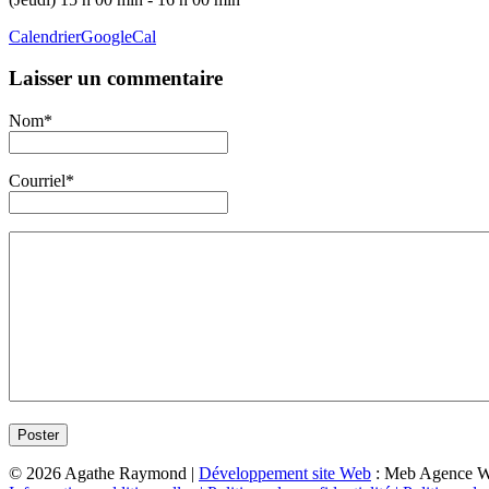
Calendrier
GoogleCal
Laisser un commentaire
Nom*
Courriel*
© 2026 Agathe Raymond |
Développement site Web
: Meb Agence 