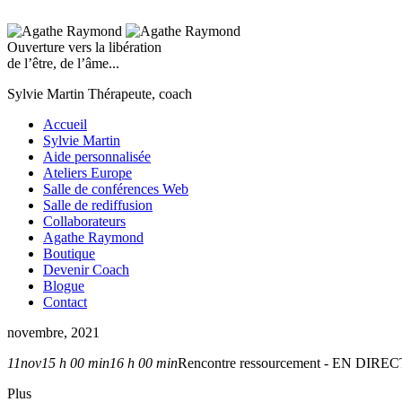
Ouverture vers la libération
de l’être, de l’âme...
Sylvie Martin
Thérapeute, coach
Accueil
Sylvie Martin
Aide personnalisée
Ateliers Europe
Salle de conférences Web
Salle de rediffusion
Collaborateurs
Agathe Raymond
Boutique
Devenir Coach
Blogue
Contact
novembre, 2021
11
nov
15 h 00 min
16 h 00 min
Rencontre ressourcement - EN DIREC
Plus