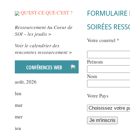
FORMULAIRE 
QU'EST-CE QUE C'EST ?
SOIRÉES RES
Ressourcement Au Coeur de
SOI – les jeudis >
Votre courriel
*
Voir le calendrier des
rencontres ressourcement >
Prénom
CONFÉRENCES WEB
Nom
août, 2026
lun
Votre Pays
mar
mer
jeu