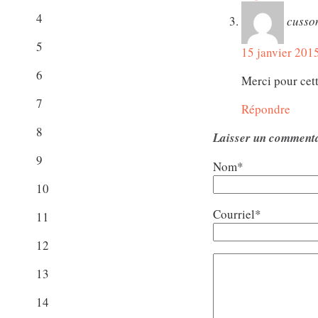
4
cusso
5
15 janvier 201
6
Merci pour cett
7
Répondre
8
Laisser un comment
9
Nom*
10
Courriel*
11
12
13
14