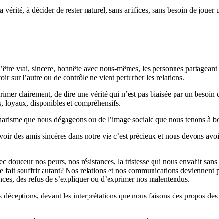
la vérité, à décider de rester naturel, sans artifices, sans besoin de jo
’être vrai, sincère, honnête avec nous-mêmes, les personnes partageant 
r sur l’autre ou de contrôle ne vient perturber les relations.
mer clairement, de dire une vérité qui n’est pas biaisée par un besoin de «
s, loyaux, disponibles et compréhensifs.
 charisme que nous dégageons ou de l’image sociale que nous tenons à bout
voir des amis sincères dans notre vie c’est précieux et nous devons avoi
ec douceur nos peurs, nos résistances, la tristesse qui nous envahit san
 fait souffrir autant? Nos relations et nos communications deviennent pl
lences, des refus de s’expliquer ou d’exprimer nos malentendus.
s déceptions, devant les interprétations que nous faisons des propos des 