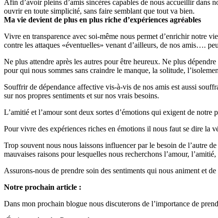
Afin d’avoir pleins d’amis sincères capables de nous accueillir dans n
ouvrir en toute simplicité, sans faire semblant que tout va bien.
Ma vie devient de plus en plus riche d’expériences agréables
Vivre en transparence avec soi-même nous permet d’enrichir notre vie d’
contre les attaques «éventuelles» venant d’ailleurs, de nos amis…. peu
Ne plus attendre après les autres pour être heureux. Ne plus dépendre d
pour qui nous sommes sans craindre le manque, la solitude, l’isolement
Souffrir de dépendance affective vis-à-vis de nos amis est aussi sou
sur nos propres sentiments et sur nos vrais besoins.
L’amitié et l’amour sont deux sortes d’émotions qui exigent de notre 
Pour vivre des expériences riches en émotions il nous faut se dire la vé
Trop souvent nous nous laissons influencer par le besoin de l’autre de
mauvaises raisons pour lesquelles nous recherchons l’amour, l’amitié, l
Assurons-nous de prendre soin des sentiments qui nous animent et de pr
Notre prochain article :
Dans mon prochain blogue nous discuterons de l’importance de prendre