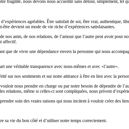
otre fragilité, nous devons nous accueillir sans détour, simplement, tel
expériences agréables. Être satisfait de soi, être vrai, authentique, lib
t-être devient un mode de vie riche d’expériences satisfaisantes.
e nos amis, de nos relations, de l’amour que l’autre peut avoir pour nou
 affectif.
ffrant que de vivre une dépendance envers la personne qui nous accompa
part une véritable transparence avec nous-mêmes et avec «l’autre».
rité sur nos sentiments et sur notre attirance à être en lien avec la pers
 vouloir nous prendre en charge ou par notre besoin de dépendre de l’au
es relations, même si celles-ci sont compliquées, nous privent d’expérie
endre soin des vraies raisons qui nous incitent à vouloir créer des lien
 sa vie du bon côté et d’utiliser notre temps correctement.