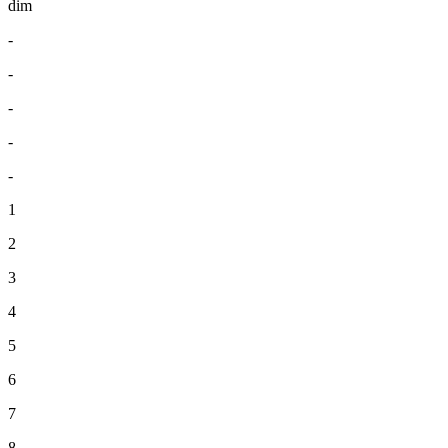
dim
-
-
-
-
-
1
2
3
4
5
6
7
8