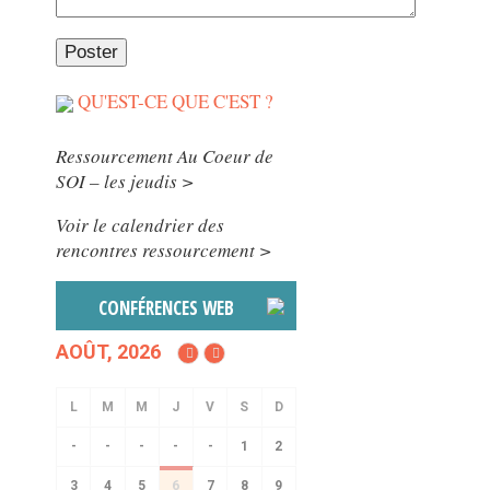
QU'EST-CE QUE C'EST ?
Ressourcement Au Coeur de
SOI – les jeudis >
Voir le calendrier des
rencontres ressourcement >
CONFÉRENCES WEB
AOÛT, 2026
-
-
-
-
-
1
2
3
4
5
6
7
8
9