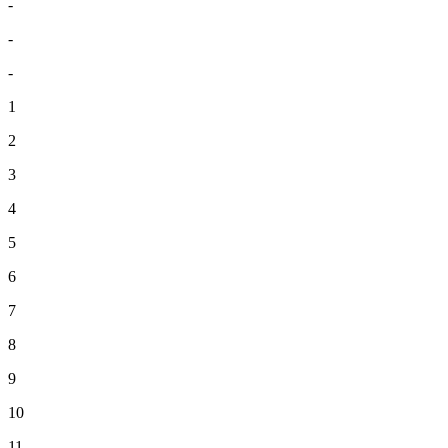
-
-
-
1
2
3
4
5
6
7
8
9
10
11