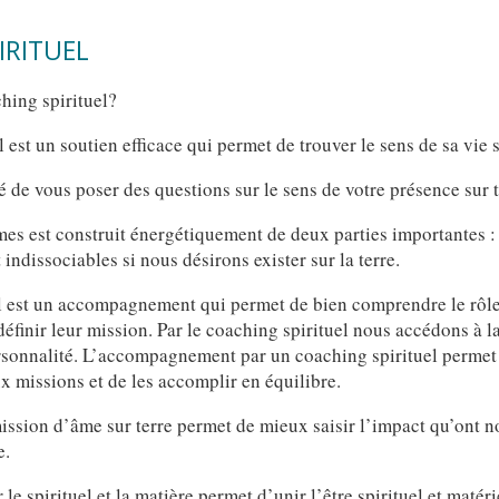
IRITUEL
hing spirituel?
 est un soutien efficace qui permet de trouver le sens de sa vie s
vé de vous poser des questions sur le sens de votre présence sur 
es est construit énergétiquement de deux parties importantes : 
 indissociables si nous désirons exister sur la terre.
l est un accompagnement qui permet de bien comprendre le rôl
définir leur mission. Par le coaching spirituel nous accédons à l
ersonnalité. L’accompagnement par un coaching spirituel permet 
x missions et de les accomplir en équilibre.
mission d’âme sur terre permet de mieux saisir l’impact qu’ont 
e.
le spirituel et la matière permet d’unir l’être spirituel et maté